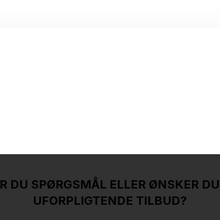
R DU SPØRGSMÅL ELLER ØNSKER DU
UFORPLIGTENDE TILBUD?