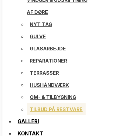
VINDUER & UDSKIFTNING
AF DØRE
AF DØRE
NYT TAG
NYT TAG
GULVE
GULVE
GLASARBEJDE
GLASARBEJDE
REPARATIONER
REPARATIONER
TERRASSER
TERRASSER
HUSHÅNDVÆRK
HUSHÅNDVÆRK
OM- & TILBYGNING
OM- & TILBYGNING
TILBUD PÅ RESTVARE
TILBUD PÅ RESTVARE
GALLERI
GALLERI
KONTAKT
KONTAKT