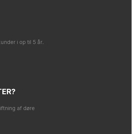
nder i op til 5 år.
TER?
iftning af døre