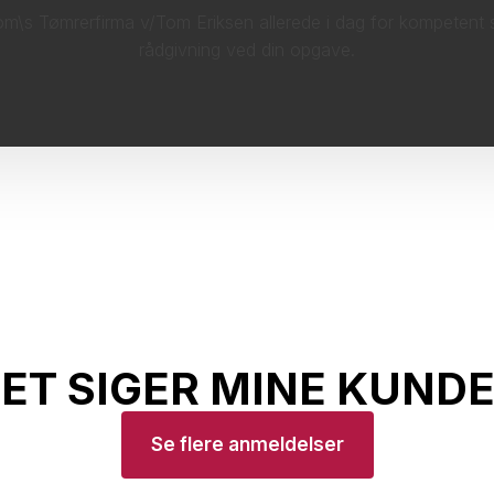
m\s Tømrerfirma v/Tom Eriksen allerede i dag for kompetent 
rådgivning ved din opgave.
ET SIGER MINE KUNDE
Se flere anmeldelser