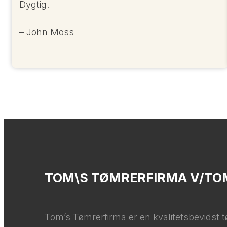
Dygtig.
– John Moss
TOM\S TØMRERFIRMA V/TO
Tom’s Tømrerfirma er en kvalitetsbevidst tø