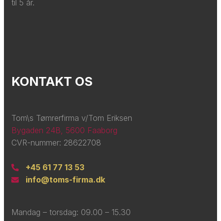
til 5 år.
KONTAKT OS
Tom\s Tømrerfirma v/Tom Eriksen
Bygaden 24B, 5600 Faaborg
CVR-nummer: 28622708
+45 61 77 13 53
info@toms-firma.dk
Mandag – torsdag: ​09.00 – 15.30