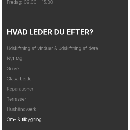
Fredag: ​09.00 – 15.30
HVAD LEDER DU EFTER?
Udskiftning af vinduer & udskiftning af døre
Nyt tag
Gulve
Glasarbejde
Reparationer
Terrasser
Hushåndværk
Om- & tilbygning