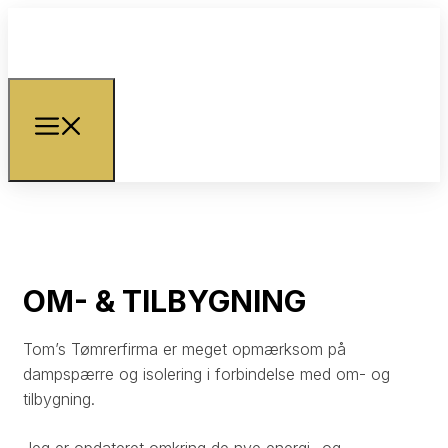
OM- & TILBYGNING
Tom’s Tømrerfirma
er meget opmærksom på
dampspærre og isolering i forbindelse med om- og
tilbygning.
Jeg er opdateret omkring de nye energi- og