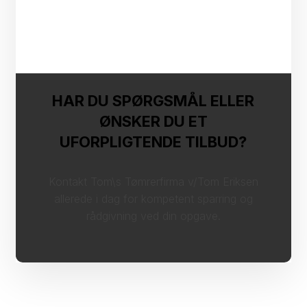
HAR DU SPØRGSMÅL ELLER
ØNSKER DU ET
UFORPLIGTENDE TILBUD?
Kontakt Tom\s Tømrerfirma v/Tom Eriksen
allerede i dag for kompetent sparring og
rådgivning ved din opgave.