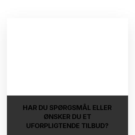
HAR DU SPØRGSMÅL ELLER
ØNSKER DU ET
UFORPLIGTENDE TILBUD?