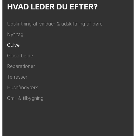
HVAD LEDER DU EFTER?
Udskiftning af vinduer & udskiftning af døre
Nyt tag
Gulve
Glasarbejde
Reparationer
Terrasser
Hushåndværk
Om- & tilbygning