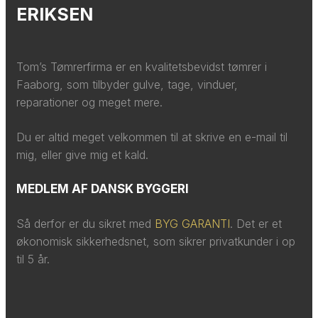
ERIKSEN
Tom’s Tømrerfirma er en kvalitetsbevidst tømrer i
Faaborg, som tilbyder gulve, tage, vinduer,
reparationer og meget mere.​​
​Du er altid meget velkommen til at skrive en e-mail til
mig, eller give mig et kald.​
MEDLEM AF DANSK BYGGERI
Så derfor er du sikret med
BYG GARANTI
. Det er et
økonomisk sikkerhedsnet, som sikrer privatkunder i op
til 5 år.