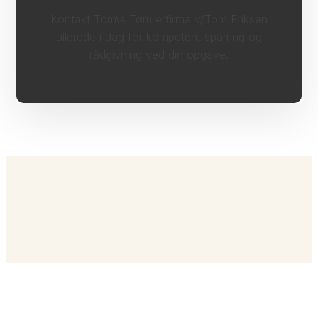
Kontakt Tom\s Tømrerfirma v/Tom Eriksen
allerede i dag for kompetent sparring og
rådgivning ved din opgave.