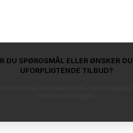
R DU SPØRGSMÅL ELLER ØNSKER DU
UFORPLIGTENDE TILBUD?
m\s Tømrerfirma v/Tom Eriksen allerede i dag for kompetent 
rådgivning ved din opgave.