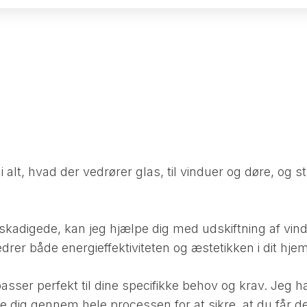
alt, hvad der vedrører glas, til vinduer og døre, og stå
skadigede, kan jeg hjælpe dig med udskiftning af vind
rbedrer både energieffektiviteten og æstetikken i dit hj
passer perfekt til dine specifikke behov og krav. Jeg 
e dig gennem hele processen for at sikre, at du får de 