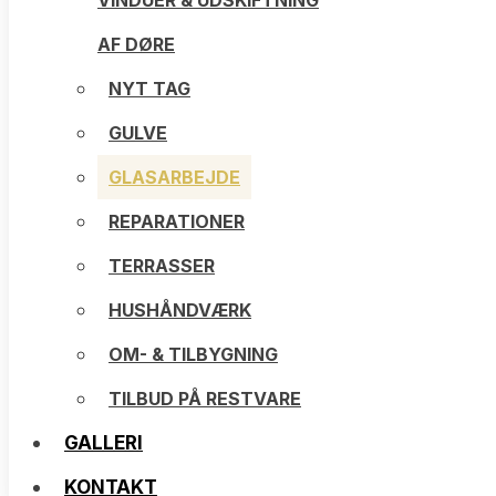
VINDUER & UDSKIFTNING
AF DØRE
AF DØRE
NYT TAG
NYT TAG
GULVE
GULVE
GLASARBEJDE
GLASARBEJDE
REPARATIONER
REPARATIONER
TERRASSER
TERRASSER
HUSHÅNDVÆRK
HUSHÅNDVÆRK
OM- & TILBYGNING
OM- & TILBYGNING
TILBUD PÅ RESTVARE
TILBUD PÅ RESTVARE
GALLERI
GALLERI
KONTAKT
KONTAKT