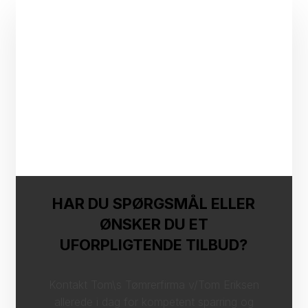
HAR DU SPØRGSMÅL ELLER
ØNSKER DU ET
UFORPLIGTENDE TILBUD?
Kontakt Tom\s Tømrerfirma v/Tom Eriksen
allerede i dag for kompetent sparring og