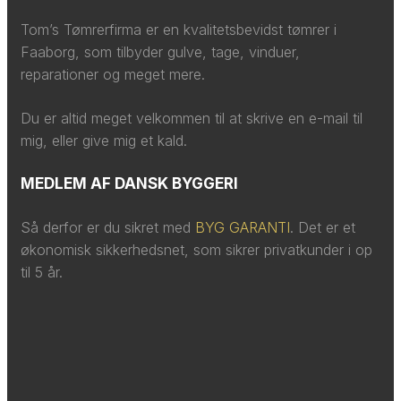
Tom’s Tømrerfirma er en kvalitetsbevidst tømrer i
Faaborg, som tilbyder gulve, tage, vinduer,
reparationer og meget mere.​​
​Du er altid meget velkommen til at skrive en e-mail til
mig, eller give mig et kald.​
MEDLEM AF DANSK BYGGERI
Så derfor er du sikret med
BYG GARANTI
. Det er et
økonomisk sikkerhedsnet, som sikrer privatkunder i op
til 5 år.