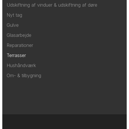
Udskiftning af vinduer & udskiftning af døre
Nyt tag
Gulve
Glasarbejde
Reparationer
Terrasser
Hushåndværk
Om- & tilbygning