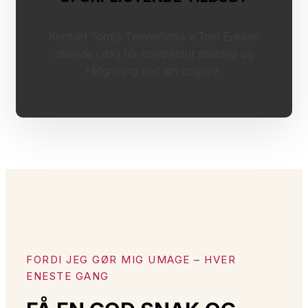
Kontakt Tom\s Tømrerfirma v/Tom Eriksen
allerede i dag for kompetent sparring og
rådgivning ved din opgave.
FORDI JEG GØR MIG UMAGE – HVER
ENESTE GANG