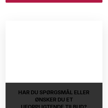
HAR DU SPØRGSMÅL ELLER
ØNSKER DU ET
UFORPLIGTENDE TILBUD?