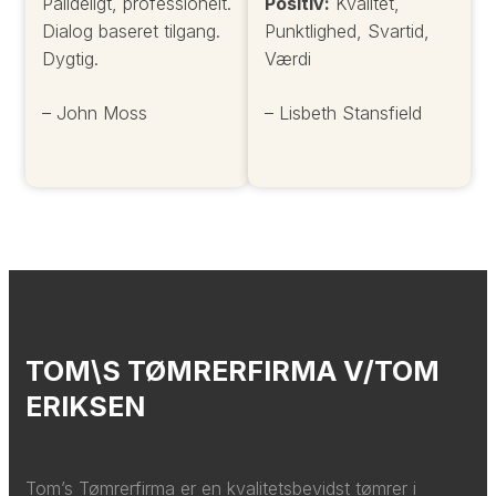
Pålideligt, professionelt.
Positiv:
Kvalitet,
Dialog baseret tilgang.
Punktlighed, Svartid,
Dygtig.
Værdi
– John Moss
– Lisbeth Stansfield
TOM\S TØMRERFIRMA V/TOM
ERIKSEN
Tom’s Tømrerfirma er en kvalitetsbevidst tømrer i