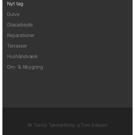
Nyt tag
Gulve
Glasarbejde
Reparationer
Terrasser
Hushåndværk
Om- & tilbygning
© Tom\s Tømrerfirma v/Tom Eriksen